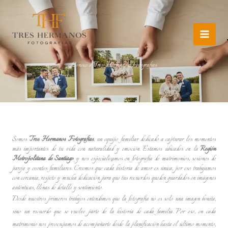
Ir
al
contenido
Conoce a Tres Hermanos Fotografías
Somos
Tres Hermanos Fotografías
, un equipo familiar dedicado a capturar los momentos
más importantes de tu vida con naturalidad y emoción. Estamos ubicados en la
Región
Metropolitana de Santiago
y nos especializamos en fotografía de matrimonios, sesiones de
pareja y eventos familiares. Creemos que cada historia de amor es única, por eso trabajamos
con cercanía, respeto y mucha dedicación para que tus recuerdos queden guardados en imágenes
auténticas, llenas de detalle y sentimiento.
Desde nuestros primeros trabajos entendimos que la fotografía no es solo una imagen bonita,
sino un recuerdo que se vuelve parte de la historia de cada familia. Por eso, en cada
matrimonio nos preocupamos de acompañarte desde la planificación hasta el último momento,