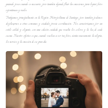
guiando poses cuando es necesario, pero también dejando fluir las emociones para lograr fotos
espontáneas y reales.
Trabajamos principalmente en la Región Metropolitana de Santiago, pero también podemos
desplazarnos a otras comunas y ciudades previa coordinación. Nos caracterizamos por un
estilo cálido y elegante, con una edición cuidada que resalta los colores y la luz de cada
escena. Nuestro objetivo es que, cuando vuelvas a ver tus fotos, sientas nuevamente la alegría,
los nervios y la emoción de ese gran día.