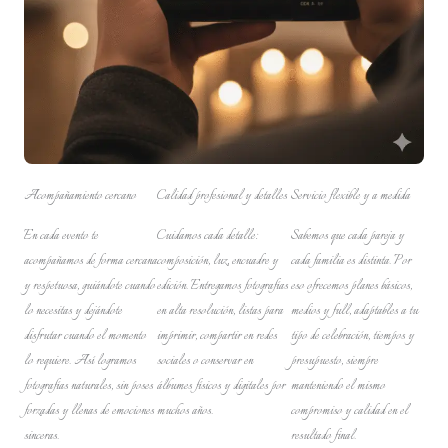
Acompañamiento cercano
Calidad profesional y detalles
Servicio flexible y a medida
En cada evento te
Cuidamos cada detalle:
Sabemos que cada pareja y
acompañamos de forma cercana
composición, luz, encuadre y
cada familia es distinta. Por
y respetuosa, guiándote cuando
edición. Entregamos fotografías
eso ofrecemos planes básicos,
lo necesitas y dejándote
en alta resolución, listas para
medios y full, adaptables a tu
disfrutar cuando el momento
imprimir, compartir en redes
tipo de celebración, tiempos y
lo requiere. Así logramos
sociales o conservar en
presupuesto, siempre
fotografías naturales, sin poses
álbumes físicos y digitales por
manteniendo el mismo
forzadas y llenas de emociones
muchos años.
compromiso y calidad en el
sinceras.
resultado final.