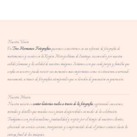
Nuestra Visión
En
Tres Hermanos Fotografías
queremos convertirnos en un referente de fotografía de
matrimonios y eventos en la Región Metropolitana de Santiago, reconocidos por nuestra
calidez humana y la calidad de nuestras imágenes. Soñamos con que cada pareja y familia que
confía en nosotros pueda revivir sus momentos más importantes como si estuvieran ocurriendo
nuevamente, a través de fotografías atemporales que se hereden de generación en generación.
Nuestra Misión
Nuestra misión es
contar historias reales a través de la fotografía
, capturando emociones,
miradas y detalles que muchas veces pasan desapercibidos en medio de la celebración.
Trabajamos con profesionalismo, puntualidad y respeto por el tiempo de nuestros clientes,
ofreciendo un servicio cercano, transparente y comprometido desde el primer contacto hasta la
entrega final de las imágenes.