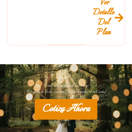
Ver
Detalle
Del
Plan
Donde cada momento te hace eterno
Fotografía de Bodas con Estilo Cinematográfico en tu Ciudad.
Cotiza Ahora